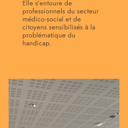
Elle s’entoure de
professionnels du secteur
médico-social et de
citoyens sensibilisés à la
problématique du
handicap.